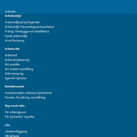
LinkedIn
Arbetsmiljö
Arbetsmiljö på kyrkogården
Arbetsmiljö i församlingsverksamheten
Främja, förebygga och rehabilitera
Fysisk arbetsmiljö
Urval forskning
Arbetsrätt
Arbetstid
Arbetsårsplanering
Att anställa
Att avsluta anställning
Diskriminering
Egen bil i tjänsten
Kollektivavtal
Avtalsområden arbetare/tjänstemän
Pension, försäkring, omställning
Styra och leda
För arbetsgivare
För kyrkoråd / styrelse
Lön
Lönekartläggning
OB lathund