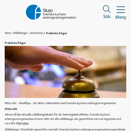
Sök
Meny
Sök
Sök
Hem
Utbildningar / aktiviteter
Praktiska frågor
Praktiska frågor
Hitta rätt - Hotelltips - Att delta i videomöten med Svenska kyrkans arbetsgivarorganisation
Hitta rätt
Adress till den aktuella utbildningslokalen får du i bokningsbekräftelsen. Svenska kyrkans
arbetsgivarorganisation strävar efter att alla utbildningar ska genomföras nära en tågstation och
vara lätt tillgängliga.
Utbildningar i Stockholm genomförs normalt i Svenska kyrkans arbetsgivarorganisations egna lokaler