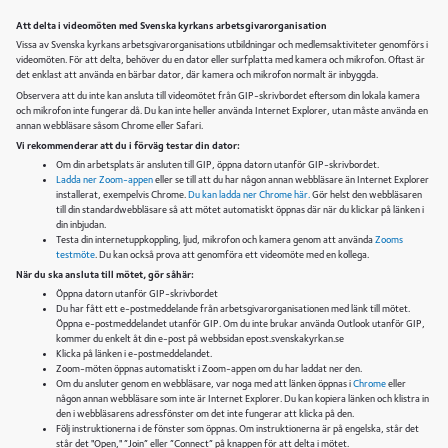
Freys Hotel
, Bryggargatan 12, tfn 08-506 213 00
Scandic Norra Bantorget
, Wallingatan 15, tfn 08-517 670 00
Att delta i videomöten med Svenska kyrkans arbetsgivarorganisation
Scandic Klara
, Slöjdgatan 7, tfn 08-517 266 00
Vissa av Svenska kyrkans arbetsgivarorganisations utbildningar och medlemsaktiviteter genomförs i
Hotell C Stockholm
, Vasaplan 4, tfn 08-50 56 31 00
videomöten. För att delta, behöver du en dator eller surfplatta med kamera och mikrofon. Oftast är
det enklast att använda en bärbar dator, där kamera och mikrofon normalt är inbyggda.
Observera att du inte kan ansluta till videomötet från GIP-skrivbordet eftersom din lokala kamera
och mikrofon inte fungerar då. Du kan inte heller använda Internet Explorer, utan måste använda en
annan webbläsare såsom Chrome eller Safari.
Vi rekommenderar att du i förväg testar din dator:
Om din arbetsplats är ansluten till GIP, öppna datorn utanför GIP-skrivbordet.
Ladda ner Zoom-appen
eller se till att du har någon annan webbläsare än Internet Explorer
installerat, exempelvis Chrome.
Du kan ladda ner Chrome här.
Gör helst den webbläsaren
till din standardwebbläsare så att mötet automatiskt öppnas där när du klickar på länken i
din inbjudan.
Testa din internetuppkoppling, ljud, mikrofon och kamera genom att använda
Zooms
testmöte
. Du kan också prova att genomföra ett videomöte med en kollega.
När du ska ansluta till mötet, gör såhär:
Öppna datorn utanför GIP-skrivbordet
Du har fått ett e-postmeddelande från arbetsgivarorganisationen med länk till mötet.
Öppna e-postmeddelandet utanför GIP. Om du inte brukar använda Outlook utanför GIP,
kommer du enkelt åt din e-post på webbsidan epost.svenskakyrkan.se
Klicka på länken i e-postmeddelandet.
Zoom-möten öppnas automatiskt i Zoom-appen om du har laddat ner den.
Om du ansluter genom en webbläsare, var noga med att länken öppnas i
Chrome
eller
någon annan webbläsare som inte är Internet Explorer. Du kan kopiera länken och klistra in
den i webbläsarens adressfönster om det inte fungerar att klicka på den.
Följ instruktionerna i de fönster som öppnas. Om instruktionerna är på engelska, står det
står det "Open," ”Join” eller ”Connect” på knappen för att delta i mötet.