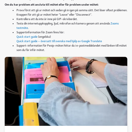
Om du har problem att ansluta till mötet eller får problem under mötet:
Prova först att gå ur mötet och sedan gå in igen på samma sätt. Det löser oftast problemen.
Knappen för att gå ur mötet heter ”Leave” eller ”Disconnect”.
Kontrollera att du inte är inne på GIP-skrivbordet.
Testa din internetuppkoppling, ljud, mikrofon och kamera genom att använda
Zooms
testmöte
.
Supportinformation för Zoom finns här:
Quick start guide
(engelska)
Quick start guide – översatt till svenska med hjälp av Google Translate
Support-information för Pexip-möten hittar du i e-postmeddelandet med länken till mötet
som du får inför mötet.