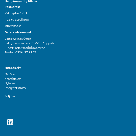
Hör gärna av dig till oss
Postadress
Vattugatan 17, 3 tr
102 67 Stockholm
info@skao.se
Dataskyddsombud
Lotta Wikman Öman
Betty Perssons gata 7, 752 57 Uppsala
E-post:
lotta@modadvokater.se
Telefon: 0736-77 13 76
Hitta direkt
Om Skao
Kontakta oss
Nyheter
Integritetspolicy
Följ oss