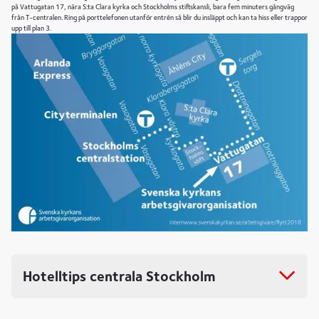
på Vattugatan 17, nära S:ta Clara kyrka och Stockholms stiftskansli, bara fem minuters gångväg
från T-centralen. Ring på porttelefonen utanför entrén så blir du insläppt och kan ta hiss eller trappor
upp till plan 3.
Hotelltips centrala Stockholm
Elite Hotel Adlon
, Vasagatan 42, tfn 08-400 004 66
Downtown Camper by Scandic
, Brunkebergs torg 9, tfn 08-517 263 00
Scandic Continental
, Vasagatan 22, tfn 08-517 342 00