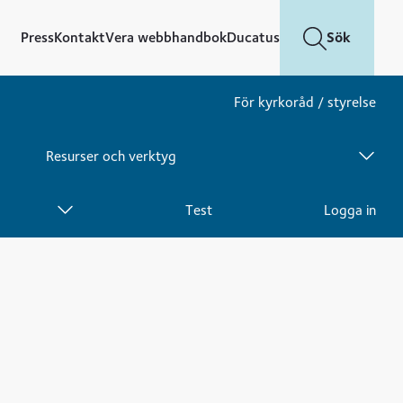
Press
Kontakt
Vera webbhandbok
Ducatus
Sök
För kyrkoråd / styrelse
Meny
Resurser och verktyg
Meny
Akka medarbetarundersökning
Test
Logga in
Meny
Alna
Arbetsordningar
Meny
Arbetsvolymmätning