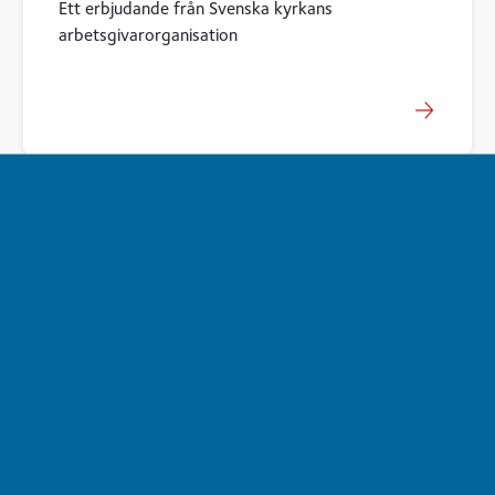
Ett erbjudande från Svenska kyrkans
arbetsgivarorganisation
särskild avtalspension