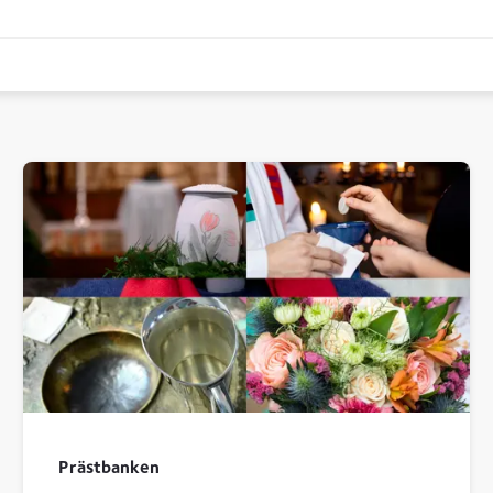
ar och kommentarer
yrkan
Prästbanken