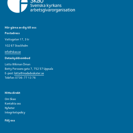
Hör gärna av dig till oss
Postadress
Vattugatan 17, 3 tr
102 67 Stockholm
info@skao.se
Dataskyddsombud
Lotta Wikman Öman
Betty Perssons gata 7, 752 57 Uppsala
E-post:
lotta@modadvokater.se
Telefon: 0736-77 13 76
Hitta direkt
Om Skao
Kontakta oss
Nyheter
Integritetspolicy
Följ oss