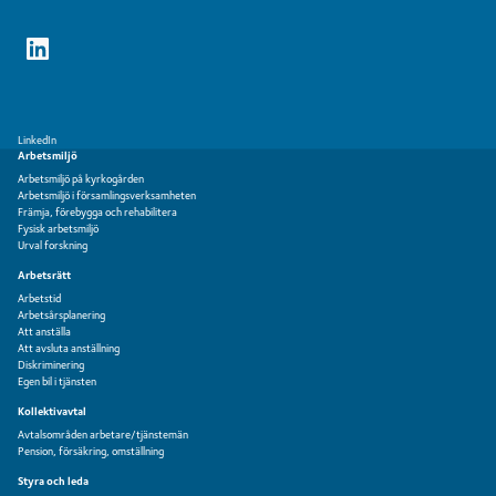
LinkedIn
Arbetsmiljö
Arbetsmiljö på kyrkogården
Arbetsmiljö i församlingsverksamheten
Främja, förebygga och rehabilitera
Fysisk arbetsmiljö
Urval forskning
Arbetsrätt
Arbetstid
Arbetsårsplanering
Att anställa
Att avsluta anställning
Diskriminering
Egen bil i tjänsten
Kollektivavtal
Avtalsområden arbetare/tjänstemän
Pension, försäkring, omställning
Styra och leda