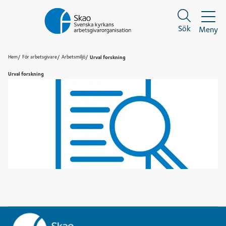
Sök
Meny
Sök
Sök
Hem
För arbetsgivare
Arbetsmiljö
Urval forskning
Urval forskning