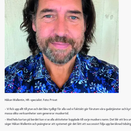
Håkan Wallentin, HR-specialist. Foto: Privat
- Vi fick upp allt till ytan och det blev tydligt för alla vad vi faktiskt gör förutom våra gudstjänster och
massa olika verksamheter som genererar musikertid.
- Med hela kartan på bordet kan vi se alla aktiviteter kopplade till varje musikers namn. Det blir ett bra 
säger Håkan Wallentin och poängterar att systemet gör det lätt att successivt följa upp beräknad tidsåtg