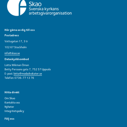
Hör gärna av dig till oss
Postadress
Vattugatan 17, 3 tr
102 67 Stockholm
info@skao.se
Dataskyddsombud
Lotta Wikman Öman
Betty Perssons gata 7, 752 57 Uppsala
E-post:
lotta@modadvokater.se
Telefon: 0736-77 13 76
Hitta direkt
Om Skao
Kontakta oss
Nyheter
Integritetspolicy
Följ oss