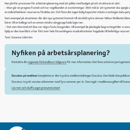
Han jämför processen för arbetsårsplanering med att jobba med budget på ett strukturerat sätt:
- Man gör en prognos framåt och tar regelbundet ut avstämningar. Mitt mål är att systemet ska spegla s
en individ behöver resurserna fördelas om. Och finns det ingen ledig kapacitet måste vi antingen äska penga
Som exempel på situationer där det nya systemet kommit till särskild nytta nämner Håkan Wallentin bland an
körer till en kollega och en annan mindre sånggrupp hade lagts ner.
- Det som återstod att lösa var några fasta åtaganden, till exempel de planlagda begravningstider vi ansv
hjälp av den överblick vi har fått över hela församlingens musikaktiviteter kopplade till befintliga res
Text: Susanna Lidström
Nyfiken på arbetsårsplanering?
Kontakta din
regionala förhandlare/rådgivare
för mer information. Det finns också en partsgemensa
Ducatus på webben
kompletterar den tryckta medlemstidningen Ducatus. Den både återpublicera
Ducatus i tryckt version utkommer med fyra nummer per år. Den ingår i medlemsavgiften till Svens
Läs mer och skaffa egen prenumeration!