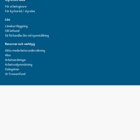
För arbetsgivare
För kyrkoråd / styrelse
Lön
Lönekartläggning
OB lathund
Så förhandlas lön vid nyanställning
Resurser och verktyg
Akka medarbetarundersökning
Alna
Arbetsordningar
Arbetsvolymmätning
Delegation
IA Trossamfund