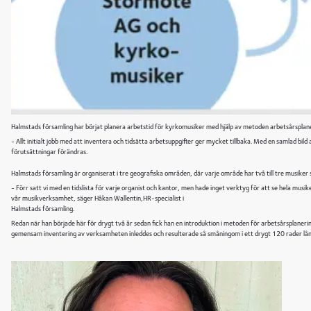
Halmstads församling har börjat planera arbetstid för kyrkomusiker med hjälp av metoden arbetsårsplaner
- Allt initialt jobb med att inventera och tidsätta arbetsuppgifter ger mycket tillbaka. Med en samlad bild
förutsättningar förändras.
Halmstads församling är organiserat i tre geografiska områden, där varje område har två till tre musiker
- Förr satt vi med en tidslista för varje organist och kantor, men hade inget verktyg för att se hela musik
vår musikverksamhet, säger Håkan Wallentin,HR-specialist i
Halmstads församling.
Redan när han började här för drygt två år sedan fick han en introduktion i metoden för arbetsårsplaner
gemensam inventering av verksamheten inleddes och resulterade så småningom i ett drygt 120 rader lång