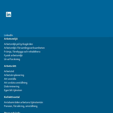
LinkedIn
Arbetsmiljö
Arbetsmiljö på kyrkogården
Arbetsmiljö i församlingsverksamheten
Främja, förebygga och rehabilitera
Fysisk arbetsmiljö
Urval forskning
Arbetsrätt
Arbetstid
Arbetsårsplanering
Att anställa
Att avsluta anställning
Diskriminering
Egen bil i tjänsten
Kollektivavtal
Avtalsområden arbetare/tjänstemän
Pension, försäkring, omställning
Styra och leda