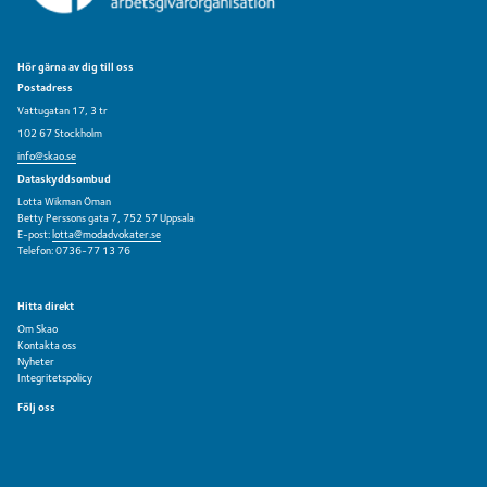
Hör gärna av dig till oss
Postadress
Vattugatan 17, 3 tr
102 67 Stockholm
info@skao.se
Dataskyddsombud
Lotta Wikman Öman
Betty Perssons gata 7, 752 57 Uppsala
E-post:
lotta@modadvokater.se
Telefon: 0736-77 13 76
Hitta direkt
Om Skao
Kontakta oss
Nyheter
Integritetspolicy
Följ oss