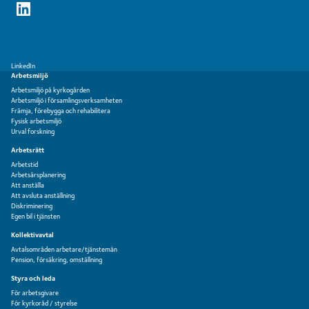
LinkedIn
Arbetsmiljö
Arbetsmiljö på kyrkogården
Arbetsmiljö i församlingsverksamheten
Främja, förebygga och rehabilitera
Fysisk arbetsmiljö
Urval forskning
Arbetsrätt
Arbetstid
Arbetsårsplanering
Att anställa
Att avsluta anställning
Diskriminering
Egen bil i tjänsten
Kollektivavtal
Avtalsområden arbetare/tjänstemän
Pension, försäkring, omställning
Styra och leda
För arbetsgivare
För kyrkoråd / styrelse