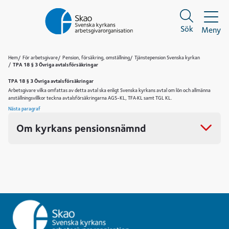
Sök
Meny
Sök
Sök
Hem
För arbetsgivare
Pension, försäkring, omställning
Tjänstepension Svenska kyrkan
TPA 18 § 3 Övriga avtalsförsäkringar
TPA 18 § 3 Övriga avtalsförsäkringar
Arbetsgivare vilka omfattas av detta avtal ska enligt Svenska kyrkans avtal om lön och allmänna
anställningsvillkor teckna avtalsförsäkringarna AGS-KL, TFA·KL samt TGL­ KL.
Nästa paragraf
Om kyrkans pensionsnämnd
Kyrkans pensionsnämnd är en partsgemensam nämnd som beslutar i frågor som rör bl.a.
tolkning av kyrkans pensionsavtal
relevanta ärenden av prejudicerande betydelse
tillämpningsregler av väsentlig betydelse och som rör arbetsgivare och
arbetstagare.
Nämnden består av sex ledamöter samt ersättare för dessa. Hälften av ledamöterna kommer
från arbetsgivarorganisationen och hälften från arbetstagarorganisationerna.
Vid frågor om pensionsnämndens beslut ska du som är arbetsgivare kontakta Svenska
kyrkans arbetsgivarorganisation och du som är arbetstagare ska kontakta ditt fackförbund.​