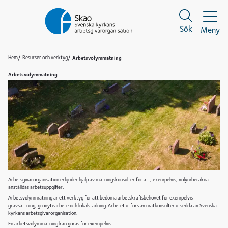
Sök
Meny
Sök
Sök
Hem
Resurser och verktyg
Arbetsvolymmätning
Arbetsvolymmätning
Arbetsgivarorganisation erbjuder hjälp av mätningskonsulter för att, exempelvis, volymberäkna
anställdas arbetsuppgifter.
Arbetsvolymmätning är ett verktyg för att bedöma arbetskraftsbehovet för exempelvis
gravsättning, grönytearbete och lokalstädning. Arbetet utförs av mätkonsulter utsedda av Svenska
kyrkans arbetsgivarorganisation.
En arbetsvolymmätning kan göras för exempelvis