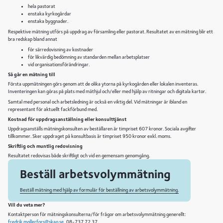
hela pastorat
enstaka kyrkogårdar
enstaka byggnader.
Respektive mätning utförs på uppdrag av församling eller pastorat. Resultatet av en mätning blir ett
bra redskap bland annat
för särredovisning av kostnader
för likvärdig bedömning av standarden mellan arbetsplatser
vid organisationsförändringar.
Så går en mätning till
Första uppmätningen görs genom att de olika ytorna på kyrkogården eller lokalen inventeras.
Inventeringen kan göras på plats med mäthjul och/eller med hjälp av ritningar och digitala kartor.
Samtal med personal och arbetsledning är också en viktig del. Vid mätningar är ibland en
representant för aktuellt fackförbund med.
Kostnad för uppdragsanställning eller konsulttjänst
Uppdragsanställs mätningskonsulten av beställaren är timpriset 607 kronor. Sociala avgifter
tillkommer. Sker uppdraget på konsultbasis är timpriset 950 kronor exkl. moms.
Skriftlig och muntlig redovisning
Resultatet redovisas både skriftligt och vid en gemensam genomgång.
Beställ arbetsvolymmätning
Beställ mätning med hjälp av formulär för beställning av arbetsvolymmätning.
Vill du veta mer?
Kontaktperson för mätningskonsulterna/för frågor om arbetsvolymmätning generellt:
fredrik.mollerfors@skao.se
, 08-737 72 37.