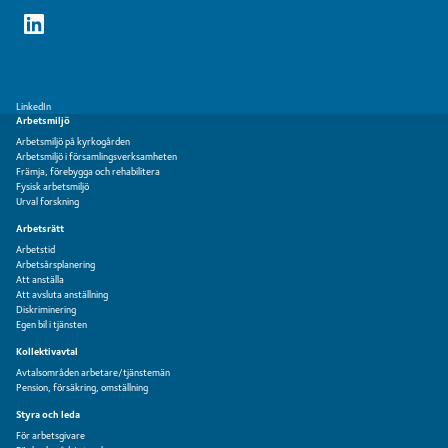
LinkedIn
Arbetsmiljö
Arbetsmiljö på kyrkogården
Arbetsmiljö i församlingsverksamheten
Främja, förebygga och rehabilitera
Fysisk arbetsmiljö
Urval forskning
Arbetsrätt
Arbetstid
Arbetsårsplanering
Att anställa
Att avsluta anställning
Diskriminering
Egen bil i tjänsten
Kollektivavtal
Avtalsområden arbetare/tjänstemän
Pension, försäkring, omställning
Styra och leda
För arbetsgivare