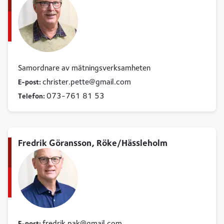
Samordnare av mätningsverksamheten
christer
pette
gmail
com
E-post:
073-761 81 53
Telefon:
Fredrik Göransson, Röke/Hässleholm
fredrik
pak
gmail
com
E-post: