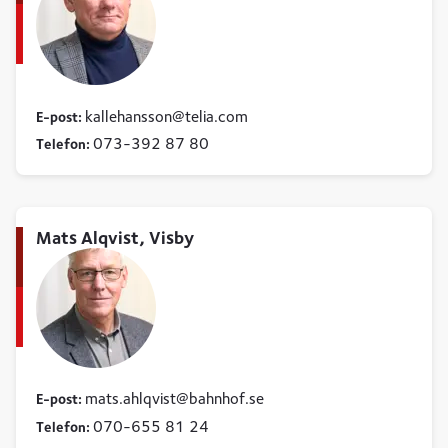
kallehansson
telia
com
E-post:
073-392 87 80
Telefon:
Mats Alqvist, Visby
mats
ahlqvist
bahnhof
se
E-post:
070-655 81 24
Telefon: