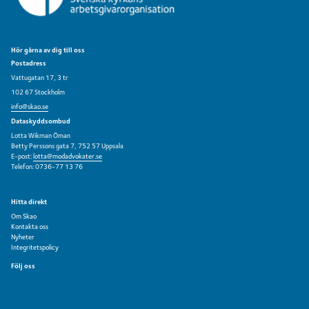
Hör gärna av dig till oss
Postadress
Vattugatan 17, 3 tr
102 67 Stockholm
info@skao.se
Dataskyddsombud
Lotta Wikman Öman
Betty Perssons gata 7, 752 57 Uppsala
E-post:
lotta@modadvokater.se
Telefon: 0736-77 13 76
Hitta direkt
Om Skao
Kontakta oss
Nyheter
Integritetspolicy
Följ oss