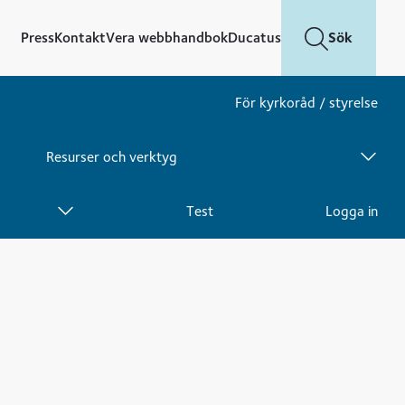
Press
Kontakt
Vera webbhandbok
Ducatus
Sök
För kyrkoråd / styrelse
Meny
Resurser och verktyg
Meny
Akka medarbetarundersökning
Test
Logga in
Meny
Alna
Arbetsordningar
Meny
Arbetsvolymmätning